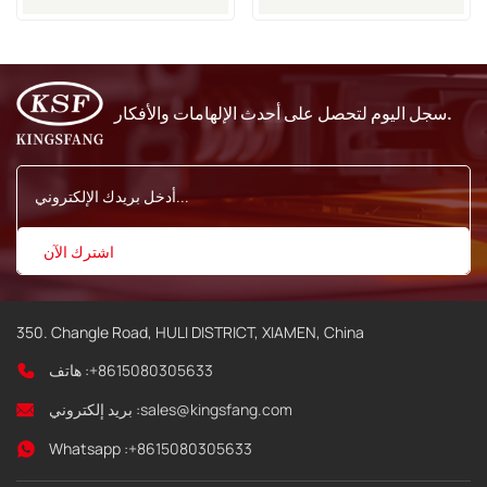
WLK660070A و
12.7 مم، رقم الموديل 2520
WLK660075A
سجل اليوم لتحصل على أحدث الإلهامات والأفكار.
350. Changle Road, HULI DISTRICT, XIAMEN, China
+8615080305633
هاتف :
sales@kingsfang.com
بريد إلكتروني :
Whatsapp :
+8615080305633