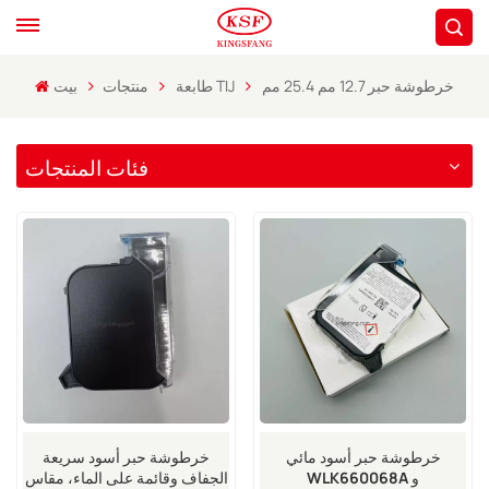
خرطوشة حبر 12.7 مم 25.4 مم
طابعة TIJ
منتجات
بيت
فئات المنتجات
خرطوشة حبر أسود مائي
خرطوشة حبر أسود سريعة
WLK660068A و
الجفاف وقائمة على الماء، مقاس