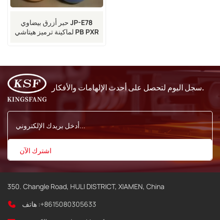
حبر أزرق بيضاوي JP-E78
لماكينة ترميز هيتاشي PB PXR
RX RX2 UX
سجل اليوم لتحصل على أحدث الإلهامات والأفكار.
350. Changle Road, HULI DISTRICT, XIAMEN, China
+8615080305633
هاتف :