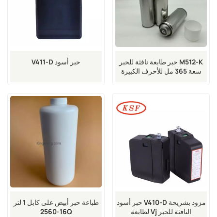
حبر طابعة نافثة للحبر M512-K
V411-D حبر أسود
سعة 365 مل للأحرف الكبيرة
لطابعات VJ
حبر أسود V410-D مزود بشريحة
طباعة حبر أبيض على كابل 1 لتر
لطابعة Vj النافثة للحبر
16-2560Q