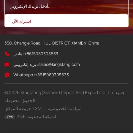
350. Changle Road, HULI DISTRICT, XIAMEN, China
+8615080305633
هاتف :
sales@kingsfang.com
بريد إلكتروني :
Whatsapp :
+8615080305633
© 2026 Kingsfang(Xiamen) Import And Export Co.,Ltd جميع
الحقوق محفوظة .
سياسة الخصوصية
|
XML
|
خريطة الموقع
IPv6 الشبكة المدعومة