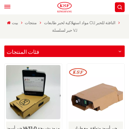
مواد استهلاكية لحبر طابعات CIJ النافثة للحبر
منتجات
بيت
حبر لسلسلة VJ
فئات المنتجات
حبر أسود متوافق مع طراز
حبر أسود V437-D مزود بشريحة