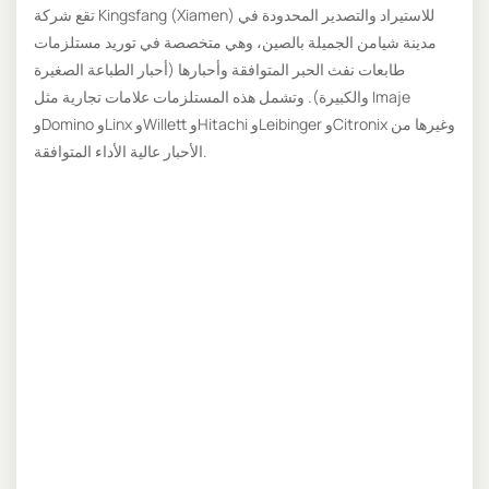
تقع شركة Kingsfang (Xiamen) للاستيراد والتصدير المحدودة في
مدينة شيامن الجميلة بالصين، وهي متخصصة في توريد مستلزمات
طابعات نفث الحبر المتوافقة وأحبارها (أحبار الطباعة الصغيرة
والكبيرة). وتشمل هذه المستلزمات علامات تجارية مثل Imaje
وDomino وLinx وWillett وHitachi وLeibinger وCitronix وغيرها من
الأحبار عالية الأداء المتوافقة.