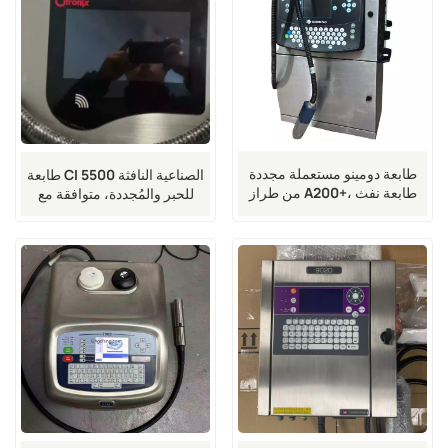
طابعة دومينو مستعملة مجددة
طابعة CI 5500 الصناعية النافثة
من طراز A200+، طابعة نفث
للحبر والمُجددة، متوافقة مع
حبر مستعملة
طابعات Citronix CI700
وCI1000 وCI3000 وCI5000
النافثة للحبر المُجددة.