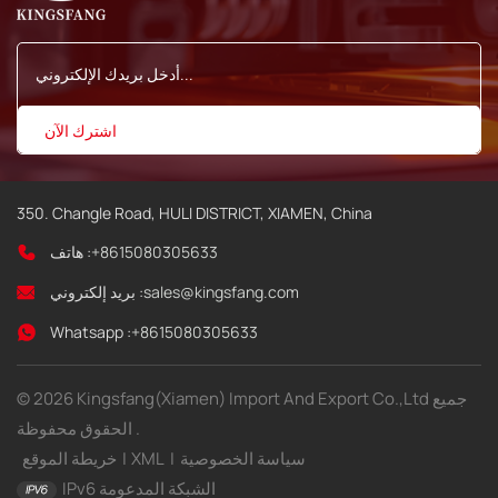
350. Changle Road, HULI DISTRICT, XIAMEN, China
+8615080305633
هاتف :
sales@kingsfang.com
بريد إلكتروني :
Whatsapp :
+8615080305633
© 2026 Kingsfang(Xiamen) Import And Export Co.,Ltd جميع
الحقوق محفوظة .
سياسة الخصوصية
|
XML
|
خريطة الموقع
IPv6 الشبكة المدعومة