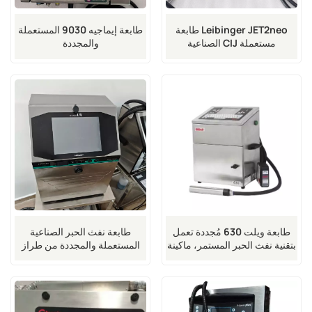
طابعة Leibinger JET2neo
طابعة إيماجيه 9030 المستعملة
الصناعية CIJ مستعملة
والمجددة
طابعة ويلت 630 مُجددة تعمل
طابعة نفث الحبر الصناعية
بتقنية نفث الحبر المستمر، ماكينة
المستعملة والمجددة من طراز
ترميز دفعات صناعية، ماكينة
Cij RX2 UX GU Series، مزودة
طباعة تاريخ انتهاء الصلاحية
برمز شريطي للتغليف.