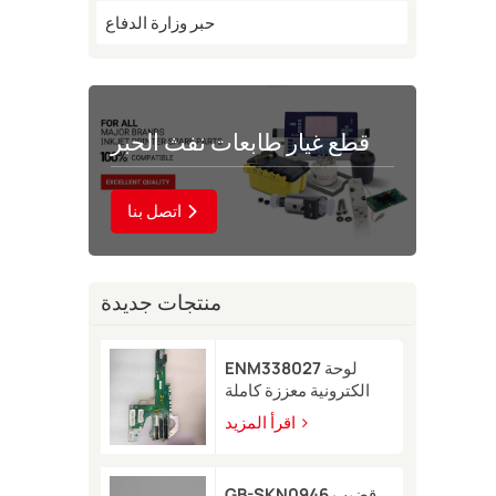
حبر وزارة الدفاع
قطع غيار طابعات نفث الحبر
اتصل بنا
منتجات جديدة
ENM338027 لوحة
الكترونية معززة كاملة
لطابعة Markem-Imaje
اقرأ المزيد
2200
GB-SKN0946 قضيب