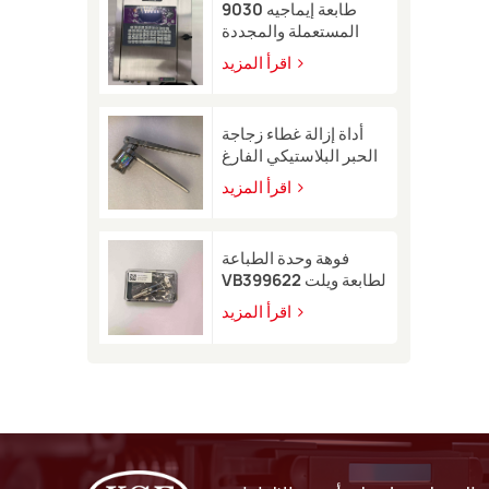
طابعة إيماجيه 9030
المستعملة والمجددة
اقرأ المزيد
أداة إزالة غطاء زجاجة
الحبر البلاستيكي الفارغ
لطابعة لينكس 8900
اقرأ المزيد
النافثة للحبر.
فوهة وحدة الطباعة
VB399622 لطابعة ويلت
630 النافثة للحبر
اقرأ المزيد