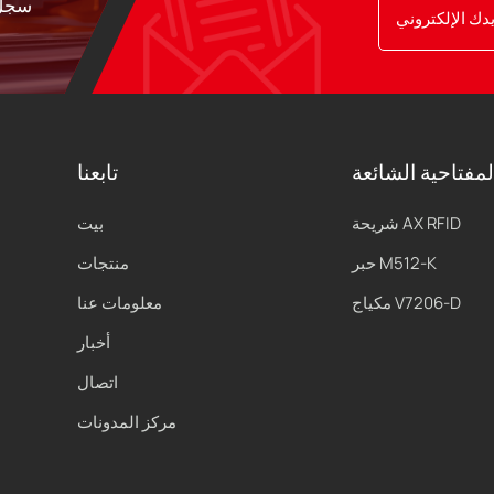
سجل 
لمفتاحية الشائعة
تابعنا
شريحة AX RFID
بيت
حبر M512-K
منتجات
مكياج V7206-D
معلومات عنا
أخبار
اتصال
مركز المدونات