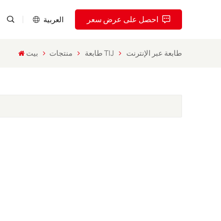
احصل على عرض سعر
العربية
طابعة عبر الإنترنت
طابعة TIJ
منتجات
بيت
English
Pусский
Español
Português
العربية
فارسی