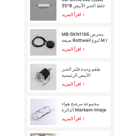
خلط الحبر الأبيض 8*35
لطابعة Rottweil النافثة
اقرأ المزيد
للحبر
MB-SKN1166 محرض
صبغة Rottweil لنوع M /
R
اقرأ المزيد
طقم وحدة فلتر الحبر
الأبيض الرئيسية
EB49406 مع مستشعر
اقرأ المزيد
ضغط لطابعة Image
9450
مجموعة مرشح هواء
الدائرة Markem-Imaje
EB40209 للطابعة
اقرأ المزيد
النافثة للحبر 9232 9410
9450