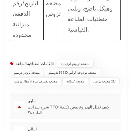
مضخة
لتاريخ/رقم
وهيكل ناضج، ويلبي
تروس
الدفعة،
متطلبات الطباعة
ميزانية
القياسية.
محدودة
الكلمات المفتاحية الشائعة :
مضخة دومينو الرئيسية
مضخة مزدوجة الرأس 36610 لدومينو
مضخة تروس دومينو
مضخة تروس CIJ
مضخة غشائية
مضخة تصريف مياه الأمطار دومينو
سابق
شرح شرائط TTO: كيف تقلل الهدر وتخفض تكلفة
الطباعة؟
التالي