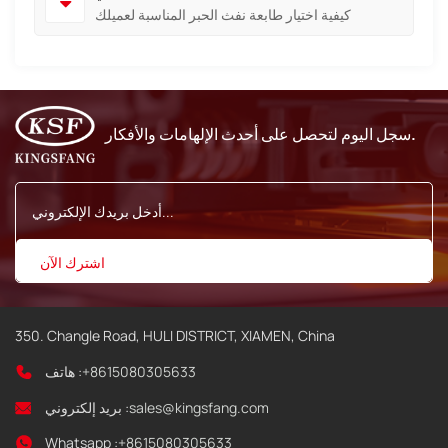
كيفية اختيار طابعة نفث الحبر المناسبة لعميلك
سجل اليوم لتحصل على أحدث الإلهامات والأفكار.
350. Changle Road, HULI DISTRICT, XIAMEN, China
+8615080305633
هاتف :
sales@kingsfang.com
بريد إلكتروني :
Whatsapp :
+8615080305633