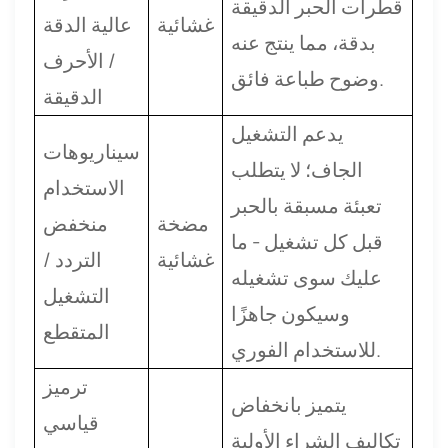
قطرات الحبر الدقيقة
غشائية
عالية الدقة
بدقة، مما ينتج عنه
/ الأحرف
وضوح طباعة فائق.
الدقيقة
يدعم التشغيل
سيناريوهات
الجاف؛ لا يتطلب
الاستخدام
تعبئة مسبقة بالحبر
مضخة
منخفض
قبل كل تشغيل - ما
غشائية
التردد /
عليك سوى تشغيله
التشغيل
وسيكون جاهزًا
المتقطع
للاستخدام الفوري.
ترميز
يتميز بانخفاض
قياسي
تكاليف الشراء الأولية