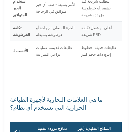
يتطلب شريحة فك
استخدام
الأمر بسيط - صب أي حبر
تشفير أو خرطوشة
الحبر
متوافق في الزجاجة
مزودة بشريحة
المتوافق
أعلى - يشمل تكلفة
الجزء السفلي - زجاجة أو
تكلفة
شريحة RFID
خرطوشة بسيطة
الخرطوشة
طابعات حديثة، خطوط
طابعات قديمة، عمليات
الأنسب لـ
إنتاج ذات حجم كبير
تراعي الميزانية
ما هي العلامات التجارية لأجهزة الطباعة
الحرارية التي تستخدم أي نظام؟
النماذج التقليدية (غير
نماذج مزودة بتقنية
ماركة