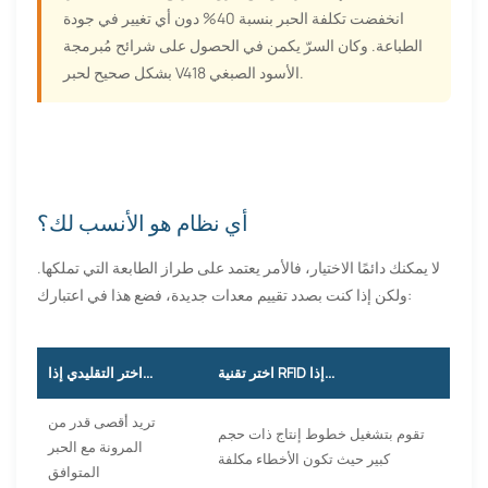
انخفضت تكلفة الحبر بنسبة 40% دون أي تغيير في جودة
الطباعة. وكان السرّ يكمن في الحصول على شرائح مُبرمجة
بشكل صحيح لحبر V418 الأسود الصبغي.
أي نظام هو الأنسب لك؟
لا يمكنك دائمًا الاختيار، فالأمر يعتمد على طراز الطابعة التي تملكها.
ولكن إذا كنت بصدد تقييم معدات جديدة، فضع هذا في اعتبارك:
اختر تقنية RFID إذا...
اختر التقليدي إذا...
تريد أقصى قدر من
تقوم بتشغيل خطوط إنتاج ذات حجم
المرونة مع الحبر
كبير حيث تكون الأخطاء مكلفة
المتوافق