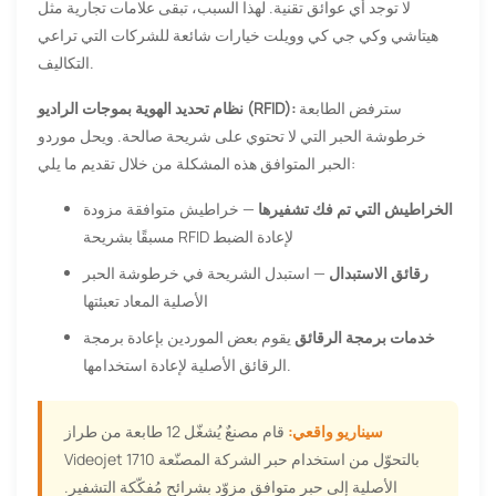
لا توجد أي عوائق تقنية. لهذا السبب، تبقى علامات تجارية مثل
هيتاشي وكي جي كي وويلت خيارات شائعة للشركات التي تراعي
التكاليف.
سترفض الطابعة
نظام تحديد الهوية بموجات الراديو (RFID):
خرطوشة الحبر التي لا تحتوي على شريحة صالحة. ويحل موردو
الحبر المتوافق هذه المشكلة من خلال تقديم ما يلي:
الخراطيش التي تم فك تشفيرها
— خراطيش متوافقة مزودة
مسبقًا بشريحة RFID لإعادة الضبط
رقائق الاستبدال
— استبدل الشريحة في خرطوشة الحبر
الأصلية المعاد تعبئتها
خدمات برمجة الرقائق
يقوم بعض الموردين بإعادة برمجة
الرقائق الأصلية لإعادة استخدامها.
سيناريو واقعي:
قام مصنعٌ يُشغّل 12 طابعة من طراز
Videojet 1710 بالتحوّل من استخدام حبر الشركة المصنّعة
الأصلية إلى حبر متوافق مزوّد بشرائح مُفكّكة التشفير.