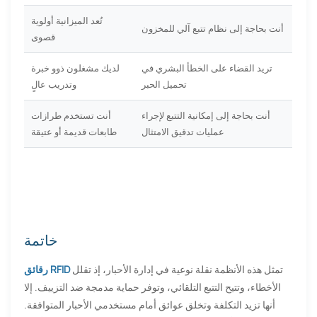
تُعد الميزانية أولوية
أنت بحاجة إلى نظام تتبع آلي للمخزون
قصوى
تريد القضاء على الخطأ البشري في
لديك مشغلون ذوو خبرة
تحميل الحبر
وتدريب عالٍ
أنت بحاجة إلى إمكانية التتبع لإجراء
أنت تستخدم طرازات
عمليات تدقيق الامتثال
طابعات قديمة أو عتيقة
خاتمة
تمثل هذه الأنظمة نقلة نوعية في إدارة الأحبار، إذ تقلل
رقائق RFID
الأخطاء، وتتيح التتبع التلقائي، وتوفر حماية مدمجة ضد التزييف. إلا
أنها تزيد التكلفة وتخلق عوائق أمام مستخدمي الأحبار المتوافقة.