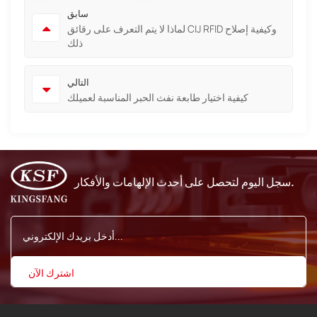
سابق
لماذا لا يتم التعرف على رقائق CIJ RFID وكيفية إصلاح
ذلك
التالي
كيفية اختيار طابعة نفث الحبر المناسبة لعميلك
سجل اليوم لتحصل على أحدث الإلهامات والأفكار.