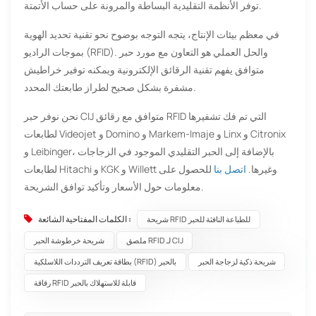
توفر الأنظمة التقليدية البساطة والمرونة على حساب الأتمتة.
في معظم بيئات الإنتاج، يتجه التوجه بوضوح نحو تقنية تحديد الهوية
بموجات الراديو (RFID). والحل العملي هو التعاون مع مورد حبر
متوافق يفهم تقنية الرقائق الإلكترونية ويمكنه توفير خراطيش
مشفرة بشكل صحيح لطراز طابعتك المحدد.
نحن نوفر حبر CIJ متوافق مع رقائق RFID التي تم فك تشفيرها
لطابعات Videojet و Domino و Markem-Imaje و Linx و Citronix
و Leibinger، بالإضافة إلى الحبر التقليدي الموجود في الزجاجات
لطابعات Hitachi و KGK و Willett وغيرها.
اتصل بنا
للحصول على
معلومات حول الأسعار وتأكيد توافق الشريحة.
الكلمات المفتاحية الشائعة :
شريحة RFID للطباعة النافثة للحبر
ملصق RFID لـ CIJ
شريحة خرطوشة الحبر
شريحة ذكية لزجاجة الحبر
بطاقة تعريف الترددات اللاسلكية (RFID) بالحبر
رقاقة RFID قابلة للاستهلاك بالحبر