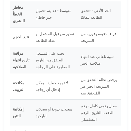
مخاطر
الحد الأدنى - تتحقق
متوسط ​​- قد يتم تحميل
الخطأ
الطابعة تلقائيًا
حبر خاطئ
البشري
قراءة دقيقة وفورية من
تقدير من قبل المشغل أو
تتبع الحجم
الشريحة
عداد الطابعة
يجب على المشغل
مراقبة
تنبيه تلقائي عند انتهاء
التحقق من التاريخ
تاريخ انتهاء
صلاحية الحبر
المطبوع على الزجاجة
الصلاحية
يرفض نظام التحقق من
لا توجد حماية - يمكن
مكافحة
الشريحة الحبر غير
إدخال أي زجاجة
التزييف
المُتحقق منه
سجل رقمي كامل - رقم
سجلات يدوية أو سجلات
إمكانية
الدفعة، التاريخ، الرقم
الباركود
التتبع
التسلسلي