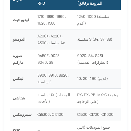
المزودة برقائق)
RFID
1240، 1000 (سلسلة
1710، 1880، 1860،
فيديو جيت
أقدم)
1620، 1580
A200+، A220+،
سلسلة S (S4، S7، S8)
الدومينو
A300، سلسلة Ax
9020، S4، S4Si
9450E، 9028،
صورة
(الطرازات القديمة)
9040، S8
ماركيم
8900، 8910، 8920،
10، 20، 490 (قديم)
لينكس
سلسلة F
RX، PX، PB، MX-G (يعتمد
سلسلة UX (الوحدات
هيتاشي
على الزجاجة)
الأحدث)
CI500، CI700، CI1000
Ci5300، Ci5100
سيترونيكس
جميع الموديلات (التي
KGK
—