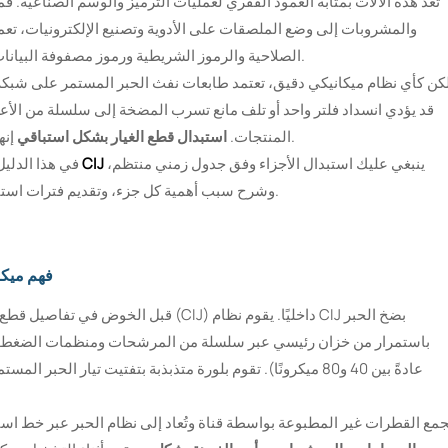
تُعدّ هذه الآلات بمثابة العمود الفقري لعمليات الترميز والوسم الصناعية. فم
والمشروبات إلى وضع الملصقات على الأدوية وتصنيع الإلكترونيات، تعمل ه
الصلاحية والرموز الشريطية ورموز مصفوفة البيانات ثنائية الأبعاد على خطوط الإنتاج التي تتحرك بسرعة عالية.
كن كأي نظام ميكانيكي دقيق، تعتمد طابعات نفث الحبر المستمر على شبكة 
قد يؤدي انسداد فلتر واحد أو تلف مانع تسرب المضخة إلى سلسلة من ال
إنها الاستراتيجية الأكثر فعالية لمنع هذه الإخفاقات قبل حدوثها.
المنتجات.
استبدال قطع الغيار بشكل استباقي
ينبغي عليك استبدال الأجزاء وفق جدول زمني منتظم،
قطع غيار طابعات نفث الحبر CIJ
في هذا الدلي
وشرح سبب أهمية كل جزء، وتقديم فترات استبدال موصى بها بناءً على أفضل الممارسات في هذا المجال.
فهم ميكا
قبل الخوض في تفاصيل قطع الغيار، من المف
باستمرار من خزان رئيسي عبر سلسلة من المرشحات ومنظمات الضغط وم
عادةً بين 40 و80 ميكرونًا). تقوم بلورة متذبذبة بتفتيت تيار ال
جمع القطرات غير المطبوعة بواسطة قناة وتُعاد إلى نظام الحبر عبر خط استع