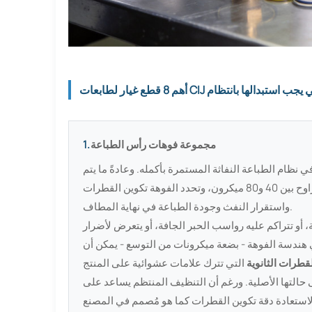
قطع غيار لطابعات CIJ التي يجب استبدالها بانتظام
مجموعة فوهات رأس الطباعة
1.
ي نظام الطباعة النفاثة المستمرة بأكمله. وعادةً ما يتم
تصنيعه من الياقوت أو الياقوت الأحمر أو كربيد التنجستن بقطر داخلي يتراوح بين 40 و80 ميكرون، وتحدد الفوهة تكوين القطرات
واستقرار النفث وجودة الطباعة في نهاية المطاف.
أو تتراكم عليه رواسب الحبر الجافة، أو يتعرض لأضرار
 هندسة الفوهة - بضعة ميكرونات من التوسع - يمكن أن
طرات الثانوية
 حالتها الأصلية. ورغم أن التنظيف المنتظم يساعد على