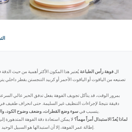
أهم 8 
ال
فوهة رأس الطباعة
يُعتبر هذا المكون الأكثر أهمية من حيث الدقة ف
بمرور الوقت، قد يتآكل تجويف الفوهة بفعل تدفق الحبر عالي السرعة، 
دقيقة نتيجةً لإجراءات التنظيف غير السليمة. حتى انحراف طفيف في
التي تترك علامات عشوائية على المنتج.
يتسبب في
سوء وضع القطرات، وضعف وضوح الكود، والق
لماذا يُعدّ الاستبدال أمراً مهماً؟
لا يمكن استعادة دقة الفوهة المتدهورة إلى
إطالة عمر الفوهة، إلا أن استبدالها هو السبيل الوحيد لاستعادة دقة تكوين القطرات كما هو مُصمم في المصنع.