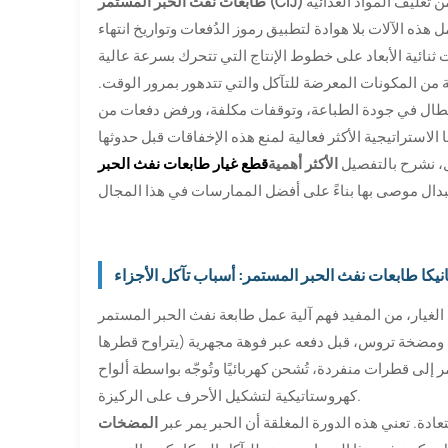
ن تغليف المواد الغذائية
طابعات نفث الحبر المستمر (CIJ)
ذه الآلات بلا هوادة لتطبيق رموز الدُفعات وتواريخ انتهاء
من المكونات المعرضة للتآكل والتي تتدهور بمرور الوقت.
أعطال في جودة الطباعة، وتوقفات مكلفة، ورفض دفعات من
ل، نشرح بالتفصيل
الأكثر أهمية
نيكا طابعات نفث الحبر المستمر: أسباب تآكل الأجزاء
يد فهم آلية عمل طابعة نفث الحبر المستمر (CIJ) داخليًا. يقوم نظام CIJ بضخ الحبر
ضخة تروس، قبل دفعه عبر فوهة مجهرية (يتراوح قطرها
حبر المستمر إلى قطرات منفردة، تُشحن كهربائيًا وتُوجّه بواسطة ألواح
كهروستاتيكية لتشكيل الأحرف على الركيزة.
ادة. تعني هذه الدورة المغلقة أن الحبر يمر عبر
المضخات