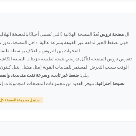
ال
مضخة تروس
تُعدّ المضخة الهلالية (التي تُسمى أحيانًا بالمضخة الهلا
فهي تضغط الحبر لدفعه عبر الفوهة بسرعة عالية. داخل المضخة، تدور تر
الفجوات بين التروس والغلاف بواسطة طبقة الحبر نفسها، مما يجعل أي تآكل فيها مؤثرًا بشكل فوري.
تتعرض تروس المضخة لتآكل تدريجي نتيجة لطبيعة جزيئات الصبغة الكاشط
الوقت بسبب التعرض المستمر للمذيبات القوية (مثل ميثيل إيثيل كيتون،
.
يلي:
ضغط غير ثابت، وسرعة نفث متذبذبة، وانف
نصيحة احترافية:
تتوفر العديد من مجموعات المضخات كمجموعات إعادة 
وهي أرخص بكثير من استبدال مجموعة المضخة بأكملها.
استبدل مجموعة المضخة كل 4000-6000 ساعة؛ واستبدل موانع التسرب كل 2000-3000 سا