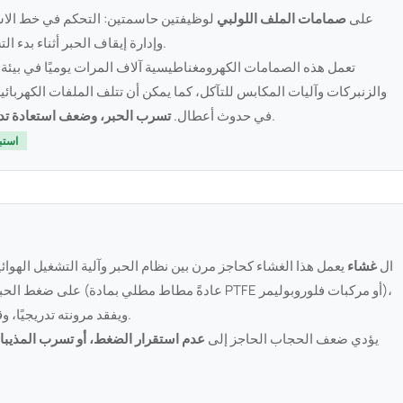
تعتمد أنظمة CIJ على
صمامات الملف اللولبي
لوظيفتين حاسمتين: التحكم في خط الاست
وإدارة إيقاف الحبر أثناء بدء التشغيل والإيقاف وظروف الأعطال (ملف لولبي للإيقاف).
تعمل هذه الصمامات الكهرومغناطيسية آلاف المرات يوميًا في بيئة 
والزنبركات وآليات المكابس للتآكل، كما يمكن أن تتلف الملفات الكهربائ
.
في حدوث أعطال.
تسرب الحبر، وضعف استعادة تدف
استبدلها كل 3000-5000 
ال
غشاء
يعمل هذا الغشاء كحاجز مرن بين نظام الحبر وآلية التشغيل الهوائية
على ضغط الحبر والمساعدة ف
ويفقد مرونته تدريجيًا، وقد تتشقق أو تظهر به ثقوب صغيرة نتيجة لتأثير المذيبات.
يؤدي ضعف الحجاب الحاجز إلى
عدم استقرار الضغط، أو تسرب المذيبات