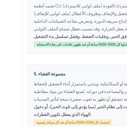
رداد/العودة (ملف لولبي للاسترداد)
إنتاج سريعة الدورة. وتتعرض مقاعد الصمامات الداخلية
ية بفعل الحرارة. وقد يتسبب تعطل صمام الملف اللولبي
ق الحبر، وتقلبات الضغط، وفشل تسلسل بدء التشغيل
ساعة أو عند ظهور علامات على بطء الاستجابة
5. مجموعة الغشاء
 أو الميكانيكية. وينثني باستمرار أثناء التشغيل للحفاظ
ي دورانه. يُصنع الغشاء من مواد مطاطية (عادةً مطاط مطلي بمادة PTFE أو مركبات فلوروبوليمر)،
 إلى نظام الحبر (مما يؤدي إلى تلوث الحبر)، أو دخول
.
الهواء الذي يعطل تكوين القطرات
استبدل كل 2000-3000 ساعة أو عند كل صيانة رئيسية