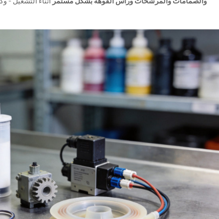
والصمامات والمرشحات ورأس الفوهة بشكل مستمر
أثناء التشغيل - و