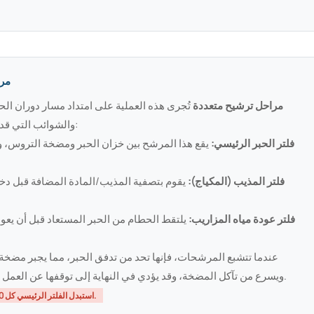
2. 
مراحل ترشيح متعددة
تُجرى هذه العملية على امتداد مسار دوران الحب
والشوائب التي قد تسد الفوهة. وتشمل المرشحات الرئيسية الثلاثة ما يلي:
فلتر الحبر الرئيسي:
يقع هذا المرشح بين خزان الحبر ومضخة التروس، و
فلتر المذيب (المكياج):
يقوم بتصفية المذيب/المادة المضافة قبل دخو
فلتر عودة مياه المزاريب:
يلتقط الحطام من الحبر المستعاد قبل أن يعود
عندما تتشبع المرشحات، فإنها تحد من تدفق الحبر، مما يجبر مضخة 
ويسرع من تآكل المضخة، وقد يؤدي في النهاية إلى توقفها عن العمل - وهو عطل مكلف للغاية مقارنة باستبدال المرشح فقط.
استبدل الفلتر الرئيسي كل 1000-2000 ساعة؛ وفلاتر التغذية وفلاتر المزاريب في كل دورة صيانة.