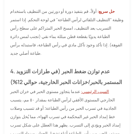
حل سريع:
أولاً، قم بتنفيذ دورة أو دورتين من التنظيف باستخدام
وظيفة "التنظيف التلقائي لرأس الطباعة" في لوحة التحكم. إذا استمر
التسريب بعد التنظيف، امسح الحبر المتراكم على سطح رأس
الطباعة يدويًا بقطعة قطن مبللة بماء نقي (تجنب لمس دائرة
الفوهة). إذا تأكد وجود تآكل مادي في رأس الطباعة، فاستبدله برأس
طباعة أصلي جديد.
4. عدم توازن ضغط الحبر (في طرازات التزويد
المستمر بالحبر/خزانات الحبر الخارجية، حوالي 12%)
السبب الرئيسي:
عندما يتجاوز مستوى الحبر في خزان الحبر
الخارجي المستوى الأفقي لرأس الطباعة بمقدار ٥٠ مم، يتسبب
الجاذبية في تسرب الحبر من رأس الطباعة؛ أو قد تتسبب وصلات
خط إمداد الحبر غير المحكمة في تسرب الهواء، مما يُخل بتوازن
إمداد الحبر ويؤدي إلى التسرب. يظهر هذا العطل على شكل تسرب
مستمر للحبر من رأس الطباعة أثناء تشغيل الجهاز، ويزداد التسرب