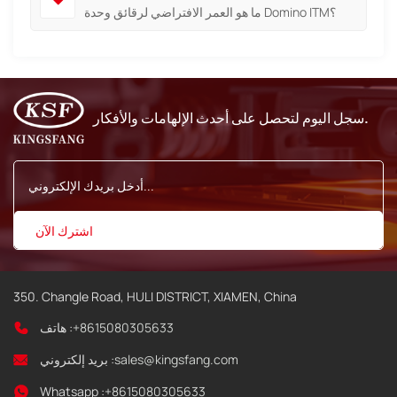
ما هو العمر الافتراضي لرقائق وحدة Domino ITM؟
سجل اليوم لتحصل على أحدث الإلهامات والأفكار.
350. Changle Road, HULI DISTRICT, XIAMEN, China
+8615080305633
هاتف :
sales@kingsfang.com
بريد إلكتروني :
Whatsapp :
+8615080305633