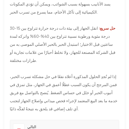
يسد الأنابيب بسهولة بسبب الشوائب، ويمكن أن تؤدي المكونات
الكيميائية إلى تآكل الأختام، مما يسرع من تسرب الحبر.
حل سريع:
انقل الجهاز إلى بيئة ذات درجة حرارة تتراوح بين 15-30
درجة مئوية ورطوبة نسبية تتراوح بين 40%-60% واتركه لمدة
ساعتين قبل الاختبار؛ استبدل الحبر بالحبر الأصلي الموصى به من
قبل الشركة المصنعة للجهاز، ولا تخلط أحبارًا من علامات تجارية أو
طرازات مختلفة.
إذا لم تُجدِ الحلول المذكورة أعلاه نفعًا في حل مشكلة تسرب الحبر،
فمن المرجح أن يكون السبب عطلًا أعمق في الجهاز، مثل تمزق في
أنبوب الحبر أو خلل في حساس الضغط. يُنصح بالتواصل مع فريق
خدمة ما بعد البيع المعتمد لإجراء فحص ميداني وإصلاح الجهاز لتجنب
أي تلف إضافي قد يلحق به نتيجةً لفكّه ذاتيًا.
التالي