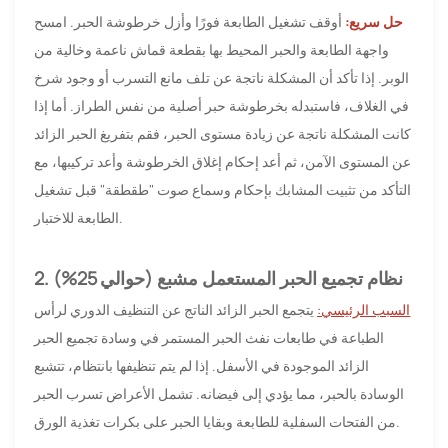
حل سريع:
أوقف تشغيل الطابعة فورًا وأزل خرطوشة الحبر. امسح
واجهة الطابعة والحبر المحيط بها بقطعة قماش ناعمة وخالية من
الوبر. إذا تأكد أن المشكلة ناتجة عن تلف مانع التسرب أو وجود شرخ
في الغلاف، فاستبدله بخرطوشة حبر أصلية من نفس الطراز. أما إذا
كانت المشكلة ناتجة عن زيادة مستوى الحبر، فقم بتفريغ الحبر الزائد
عن المستوى الآمن، ثم أعد إحكام إغلاق الخرطوشة وأعد تركيبها، مع
التأكد من تثبيت المشابك بإحكام وسماع صوت "طقطقة" قبل تشغيل
الطابعة للاختبار.
2. نظام تجميع الحبر المستعمل مشبع (حوالي 25%)
السبب الرئيسي:
يتجمع الحبر الزائد الناتج عن التنظيف الدوري لرأس
الطباعة في طابعات نفث الحبر المستمر في وسادة تجميع الحبر
الزائد الموجودة في الأسفل. إذا لم يتم تنظيفها بانتظام، تتشبع
الوسادة بالحبر، مما يؤدي إلى فيضانه. تشمل الأعراض تسرب الحبر
من الفتحات السفلية للطابعة وبقايا الحبر على بكرات تغذية الورق.