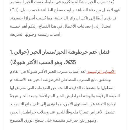
يُعد تسرب الحبر مشكلة متكررة في طابعات نفث الحبر المستمر
(CIJ). فهو لا يقلل من دقة الطباعة ويلوث سطح الطباعة فحسب، بل
قد يؤدي أيضًا إلى تآكل الدوائر الداخلية، مما يُسبب أضرارًا جسيمة.
استنادًا إلى إحصائيات الأعطال في هذا القطاع، إليكم أهم خمسة
أسباب رئيسية وحلولها السريعة:
1. فشل ختم خرطوشة الحبر/مسار الحبر (حوالي
35%، وهو السبب الأكثر شيوعًا)
الأسباب الرئيسية:
تُعد أسباب تسرب الحبر الأكثر شيوعًا هي: تقادم
وتشقق مانع التسرب المطاطي لخرطوشة الحبر بعد الاستخدام
المطول؛ والتشققات الدقيقة الناتجة عن الصدمات التي تتعرض لها
الطبقة الرقيقة والهشة لخراطيش الحبر المتوافقة؛ وتمدد الحبر نتيجةً
لزيادة التعبئة عن المستوى الآمن، مما يؤدي إلى تلف مانع التسرب.
تشمل الأعراض تسربًا ملحوظًا للحبر عند وصلات خراطيش الحبر،
وظهور بقع حبر غير منتظمة على سطح الورق المطبوع.