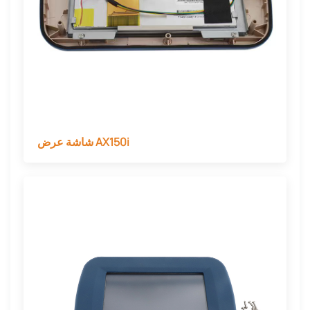
شاشة عرض AX150i