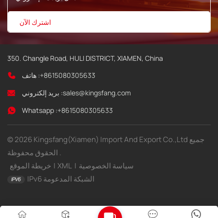
350. Changle Road, HULI DISTRICT, XIAMEN, China
+8615080305633
هاتف :
sales@kingsfang.com
بريد إلكتروني :
Whatsapp :
+8615080305633
© 2026 Kingsfang(Xiamen) Import And Export Co.,Ltd جميع
الحقوق محفوظة .
سياسة الخصوصية
|
XML
|
خريطة الموقع
IPv6 الشبكة المدعومة