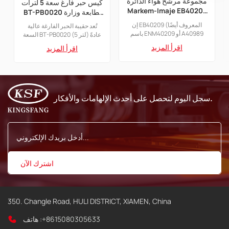
مجموعة مرشح هواء الدائرة
كيس حبر فارغ سعة 5 لترات
Markem-Imaje EB40209
BT-PB0020 لطابعة وزارة
للطابعة النافثة للحبر 9232
الدفاع
إن EB40209 (المعروف أيضًا
تُعد حقيبة الحبر الفارغة عالية
9410 9450
باسم ENM40209 أو A40989
السعة BT-PB0020 (5 لتر) عادةً
مجموعة فلتر) عبارة عن مجموعة
مصدرًا للحبر الاستهلاكي مصممًا
اقرأ المزيد
اقرأ المزيد
فلتر هواء الدائرة المصممة
خصيصًا لأجهزة ترميز نفث الحبر
لطابعات Markem-Imaje
عالية الدقة وذات الأحرف الكبيرة
الصناعية النافثة للحبر المستمر
بتقنية DOD (Drop-on-
(CIJ).
Demand).
سجل اليوم لتحصل على أحدث الإلهامات والأفكار.
350. Changle Road, HULI DISTRICT, XIAMEN, China
+8615080305633
هاتف :