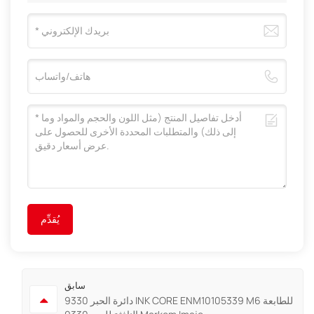
يُقدِّم
سابق
دائرة الحبر 9330 INK CORE ENM10105339 M6 للطابعة