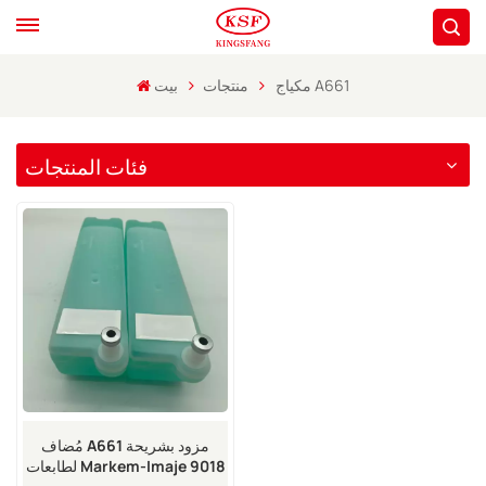
مكياج A661
منتجات
بيت
فئات المنتجات
مُضاف A661 مزود بشريحة
لطابعات Markem-Imaje 9018