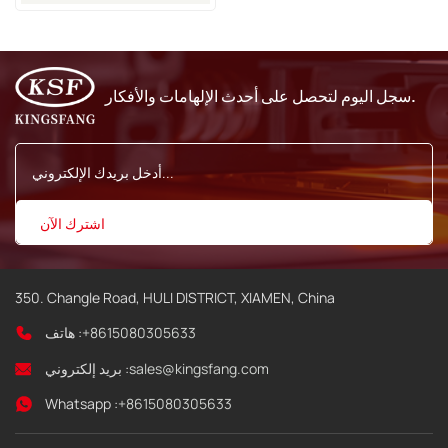
و9028 و9029 و9410 و9450
النافثة للحبر
سجل اليوم لتحصل على أحدث الإلهامات والأفكار.
350. Changle Road, HULI DISTRICT, XIAMEN, China
+8615080305633
هاتف :
sales@kingsfang.com
بريد إلكتروني :
Whatsapp :
+8615080305633