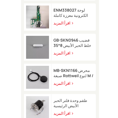
ENM338027 لوحة
الكترونية معززة كاملة
لطابعة Markem-Imaje
اقرأ المزيد
2200
GB-SKN0946 قضيب
خلط الحبر الأبيض 8*35
لطابعة Rottweil النافثة
اقرأ المزيد
للحبر
MB-SKN1166 محرض
صبغة Rottweil لنوع M /
R
اقرأ المزيد
طقم وحدة فلتر الحبر
الأبيض الرئيسية
EB49406 مع مستشعر
اقرأ المزيد
ضغط لطابعة Image