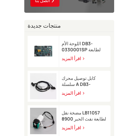
اتصل بنا
منتجات جديدة
اللوحة الأم DB3-
0330001SP لطابعة
Domino A-GP النافثة
اقرأ المزيد
للحبر
كابل توصيل محرك
سلسلة A DB3-
0320002SP لطابعة
اقرأ المزيد
Domino A-GP A120
النافثة للحبر
مضخة نقل LB11057
لطابعة نفث الحبر 8900
اقرأ المزيد