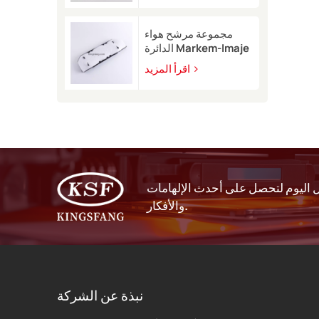
9450
مجموعة مرشح هواء
الدائرة Markem-Imaje
EB40209 للطابعة
اقرأ المزيد
النافثة للحبر 9232 9410
9450
اليوم لتحصل على أحدث الإلهامات
والأفكار.
نبذة عن الشركة