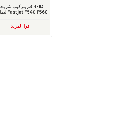
قم بتركيب شريحة FID
لطابعة 0 F560
النافثة للحبر
اقرأ المزيد