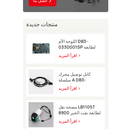
اتصل بنا
منتجات جديدة
اللوحة الأم DB3-
0330001SP لطابعة
Domino A-GP النافثة
اقرأ المزيد
للحبر
كابل توصيل محرك
سلسلة A DB3-
0320002SP لطابعة
اقرأ المزيد
Domino A-GP A120
النافثة للحبر
مضخة نقل LB11057
لطابعة نفث الحبر 8900
اقرأ المزيد