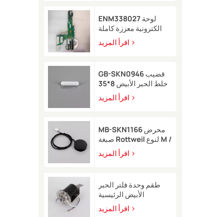
ENM338027 لوحة
الكترونية معززة كاملة
لطابعة Markem-Imaje
اقرأ المزيد
2200
GB-SKN0946 قضيب
خلط الحبر الأبيض 8*35
لطابعة Rottweil النافثة
اقرأ المزيد
للحبر
MB-SKN1166 محرض
صبغة Rottweil لنوع M /
R
اقرأ المزيد
طقم وحدة فلتر الحبر
الأبيض الرئيسية
EB49406 مع مستشعر
اقرأ المزيد
ضغط لطابعة Image