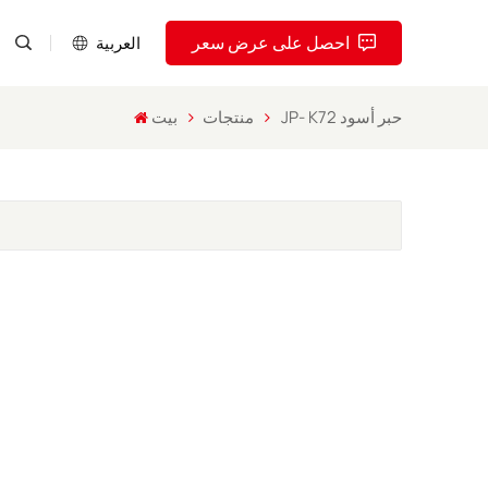
احصل على عرض سعر
العربية
JP- K72 حبر أسود
منتجات
بيت
English
Pусский
Español
Português
العربية
فارسی