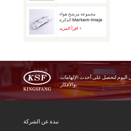
9450
مجموعة مرشح هواء
الدائرة Markem-Imaje
EB40209 للطابعة
اقرأ المزيد
النافثة للحبر 9232 9410
9450
اليوم لتحصل على أحدث الإلهامات
والأفكار.
نبذة عن الشركة