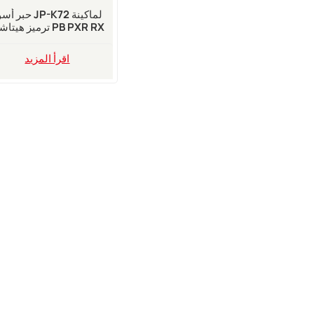
حبر أسود JP-K72 لما
ترميز هيتاشي PXR RX
RX2 UX
اقرأ المزيد