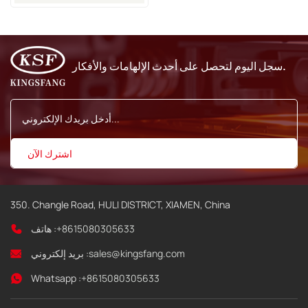
جديد لطابعة إيماج
سجل اليوم لتحصل على أحدث الإلهامات والأفكار.
350. Changle Road, HULI DISTRICT, XIAMEN, China
+8615080305633
هاتف :
sales@kingsfang.com
بريد إلكتروني :
Whatsapp :
+8615080305633