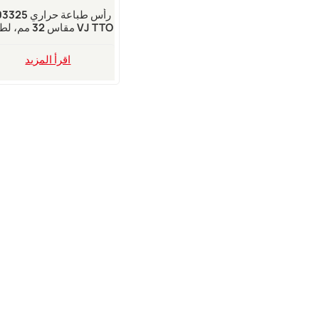
مقاس 32 مم، لطابع
6210 بدقة 300 نق
البوصة
اقرأ المزيد