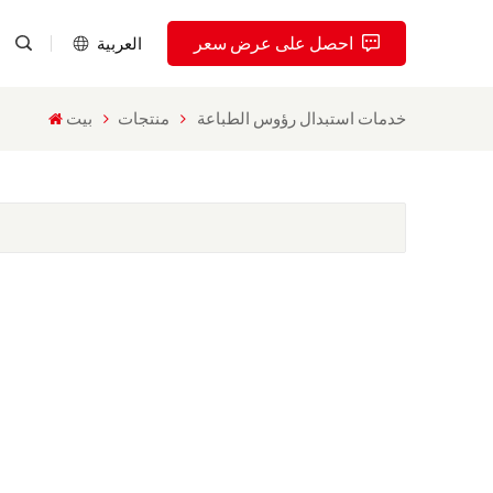
احصل على عرض سعر
العربية
خدمات استبدال رؤوس الطباعة
منتجات
بيت
English
Pусский
Español
Português
العربية
فارسی