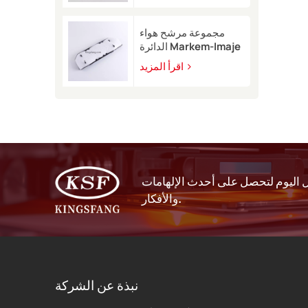
9450
مجموعة مرشح هواء
الدائرة Markem-Imaje
EB40209 للطابعة
اقرأ المزيد
النافثة للحبر 9232 9410
9450
اليوم لتحصل على أحدث الإلهامات
والأفكار.
نبذة عن الشركة