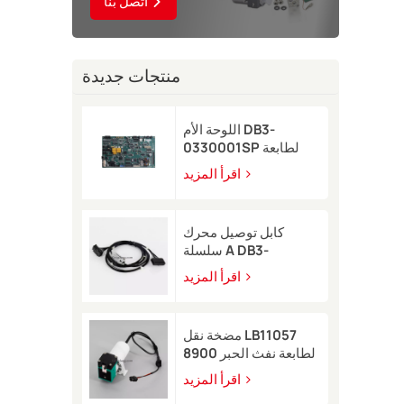
اتصل بنا
منتجات جديدة
اللوحة الأم DB3-
0330001SP لطابعة
Domino A-GP النافثة
اقرأ المزيد
للحبر
كابل توصيل محرك
سلسلة A DB3-
0320002SP لطابعة
اقرأ المزيد
Domino A-GP A120
النافثة للحبر
مضخة نقل LB11057
لطابعة نفث الحبر 8900
اقرأ المزيد