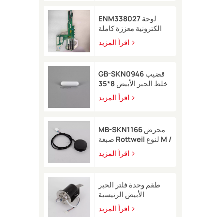
ENM338027 لوحة
الكترونية معززة كاملة
لطابعة Markem-Imaje
اقرأ المزيد
2200
GB-SKN0946 قضيب
خلط الحبر الأبيض 8*35
لطابعة Rottweil النافثة
اقرأ المزيد
للحبر
MB-SKN1166 محرض
صبغة Rottweil لنوع M /
R
اقرأ المزيد
طقم وحدة فلتر الحبر
الأبيض الرئيسية
EB49406 مع مستشعر
اقرأ المزيد
ضغط لطابعة Image