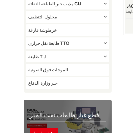
مذيب حبر الطباعة النفاثة CIJ
رأس طباعة حراري 403325،
ة VJ TTO
طة في
محلول التنظيف
خرطوشة فارغة
طابعة نقل حراري TTO
طابعة TIJ
الموجات فوق الصوتية
حبر وزارة الدفاع
قطع غيار طابعات نفث الحبر