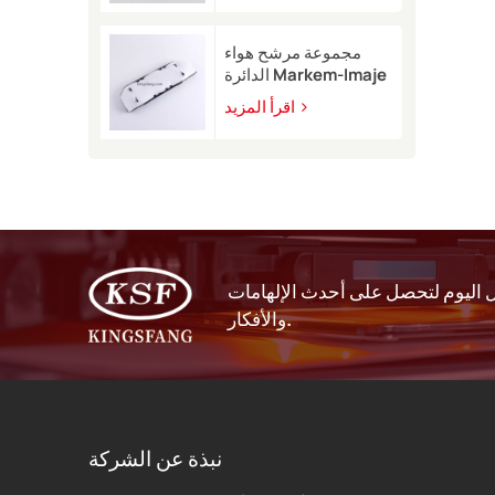
9450
مجموعة مرشح هواء
الدائرة Markem-Imaje
EB40209 للطابعة
اقرأ المزيد
النافثة للحبر 9232 9410
9450
اليوم لتحصل على أحدث الإلهامات
والأفكار.
نبذة عن الشركة