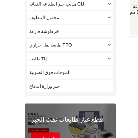
مذيب حبر الطباعة النفاثة CIJ
TTO V
مم EPP001359SP بدقة 300
محلول التنظيف
خرطوشة فارغة
طابعة نقل حراري TTO
طابعة TIJ
الموجات فوق الصوتية
حبر وزارة الدفاع
قطع غيار طابعات نفث الحبر