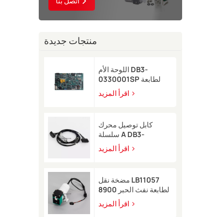
اتصل بنا
منتجات جديدة
اللوحة الأم DB3-
0330001SP لطابعة
Domino A-GP النافثة
اقرأ المزيد
للحبر
كابل توصيل محرك
سلسلة A DB3-
0320002SP لطابعة
اقرأ المزيد
Domino A-GP A120
النافثة للحبر
مضخة نقل LB11057
لطابعة نفث الحبر 8900
اقرأ المزيد