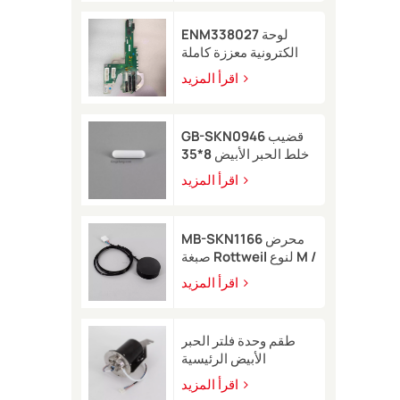
ENM338027 لوحة
الكترونية معززة كاملة
لطابعة Markem-Imaje
اقرأ المزيد
2200
GB-SKN0946 قضيب
خلط الحبر الأبيض 8*35
لطابعة Rottweil النافثة
اقرأ المزيد
للحبر
MB-SKN1166 محرض
صبغة Rottweil لنوع M /
R
اقرأ المزيد
طقم وحدة فلتر الحبر
الأبيض الرئيسية
EB49406 مع مستشعر
اقرأ المزيد
ضغط لطابعة Image