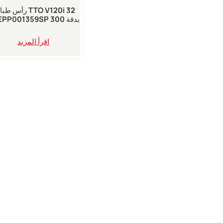
رأس طباعة 120i 32
نقطة في البوصة لطابعة
دومينو
اقرأ المزيد