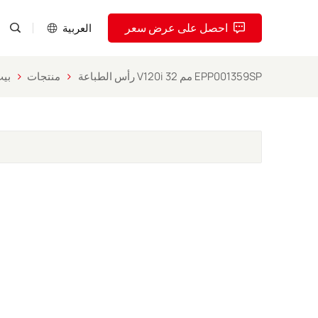
احصل على عرض سعر
العربية
رأس الطباعة V120i 32 مم EPP001359SP
منتجات
بي
English
Pусский
Español
Português
العربية
فارسی