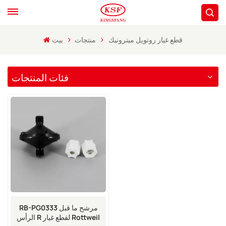
قطع غيار روتويل ميترونيك
منتجات
بيت
فئات المنتجات
RB-PG0333 مرشح ما قبل
الرأس R لقطع غيار Rottweil