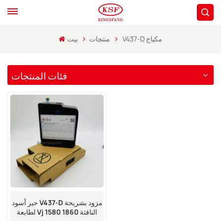
V437-D مكياج
منتجات
بيت
فئات المنتجات
حبر أسود V437-D مزود بشريحة
لطابعة Vj 1580 1860 النافثة