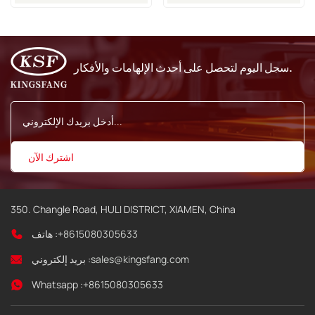
المستمر
Cij 1880 VJ النافثة للحبر
بالأرقام 611220 و613597
و383556 و611170
سجل اليوم لتحصل على أحدث الإلهامات والأفكار.
350. Changle Road, HULI DISTRICT, XIAMEN, China
+8615080305633
هاتف :
sales@kingsfang.com
بريد إلكتروني :
Whatsapp :
+8615080305633