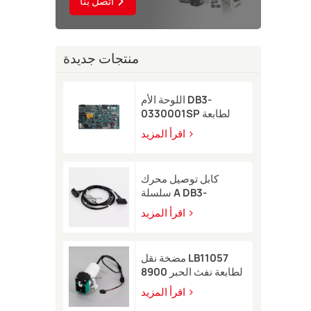
اتصل بنا
منتجات جديدة
اللوحة الأم DB3-
0330001SP لطابعة
Domino A-GP النافثة
اقرأ المزيد
للحبر
كابل توصيل محرك
سلسلة A DB3-
0320002SP لطابعة
اقرأ المزيد
Domino A-GP A120
النافثة للحبر
مضخة نقل LB11057
لطابعة نفث الحبر 8900
اقرأ المزيد