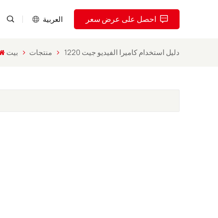
احصل على عرض سعر
العربية
دليل استخدام كاميرا الفيديو جيت 1220
منتجات
بيت
English
Pусский
Español
Português
العربية
فارسی