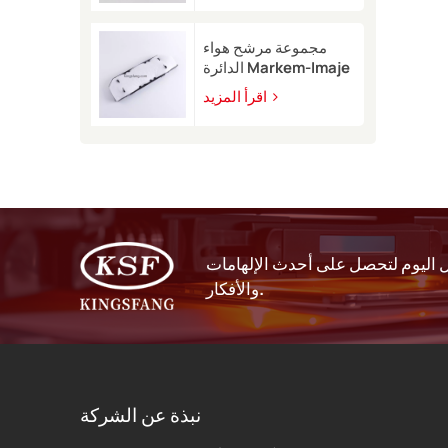
9450
مجموعة مرشح هواء
الدائرة Markem-Imaje
EB40209 للطابعة
اقرأ المزيد
النافثة للحبر 9232 9410
9450
اليوم لتحصل على أحدث الإلهامات
والأفكار.
نبذة عن الشركة