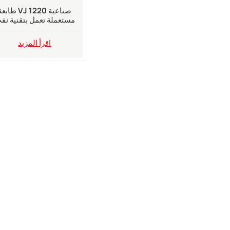
طابعة VJ 1220 صناع
مستعملة تعمل بتقنية نف
الحبر المستمر
اقرأ المزيد