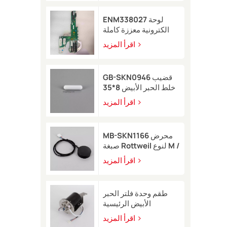
ENM338027 لوحة
الكترونية معززة كاملة
لطابعة Markem-Imaje
اقرأ المزيد
2200
GB-SKN0946 قضيب
خلط الحبر الأبيض 8*35
لطابعة Rottweil النافثة
اقرأ المزيد
للحبر
MB-SKN1166 محرض
صبغة Rottweil لنوع M /
R
اقرأ المزيد
طقم وحدة فلتر الحبر
الأبيض الرئيسية
EB49406 مع مستشعر
اقرأ المزيد
ضغط لطابعة Image