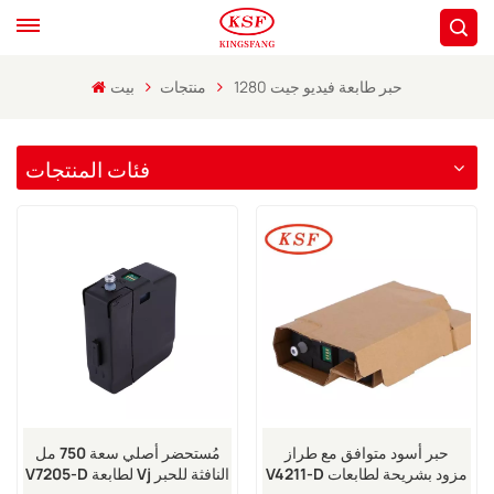
حبر طابعة فيديو جيت 1280
منتجات
بيت
فئات المنتجات
حبر أسود متوافق مع طراز
مُستحضر أصلي سعة 750 مل
V4211-D مزود بشريحة لطابعات
V7205-D لطابعة Vj النافثة للحبر