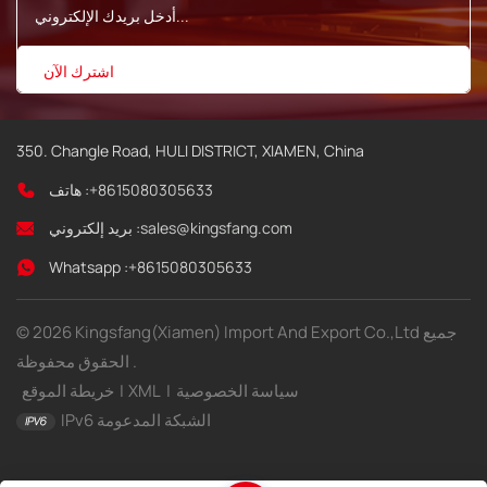
350. Changle Road, HULI DISTRICT, XIAMEN, China
+8615080305633
هاتف :
sales@kingsfang.com
بريد إلكتروني :
Whatsapp :
+8615080305633
© 2026 Kingsfang(Xiamen) Import And Export Co.,Ltd جميع
الحقوق محفوظة .
سياسة الخصوصية
|
XML
|
خريطة الموقع
IPv6 الشبكة المدعومة