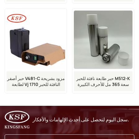
Vj 1580 و 1860 النافثة للحبر
حبر طابعة نافثة للحبر M512-K
حبر أصفر V481-C مزود بشريحة
سعة 365 مل للأحرف الكبيرة
لطابعة Vj 1710 النافثة للحبر
لطابعات VJ
سجل اليوم لتحصل على أحدث الإلهامات والأفكار.