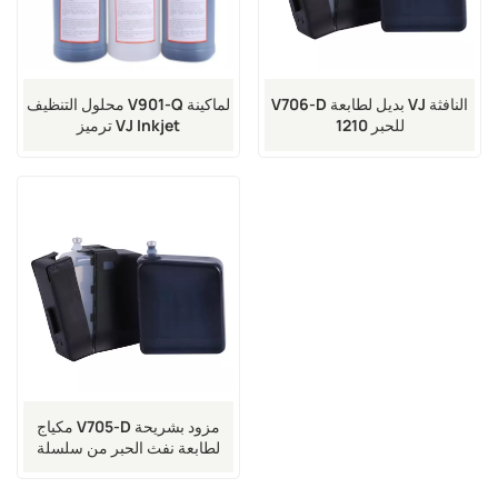
V706-D بديل لطابعة VJ النافثة
محلول التنظيف V901-Q لماكينة
للحبر 1210
ترميز VJ Inkjet
مكياج V705-D مزود بشريحة
لطابعة نفث الحبر من سلسلة
1000