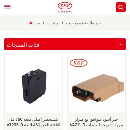
حبر طابعة فيديو جيت
منتجات
بيت
فئات المنتجات
حبر أسود متوافق مع طراز
مُستحضر أصلي سعة 750 مل
V4211-D مزود بشريحة لطابعات
V7205-D لطابعة Vj النافثة للحبر