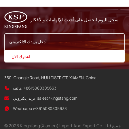
سجل اليوم لتحصل على أحدث الإلهامات والأفكار.
350. Changle Road, HULI DISTRICT, XIAMEN, China
+8615080305633
هاتف :
sales@kingsfang.com
بريد إلكتروني :
Whatsapp :
+8615080305633
© 2026 Kingsfang(Xiamen) Import And Export Co.,Ltd جميع