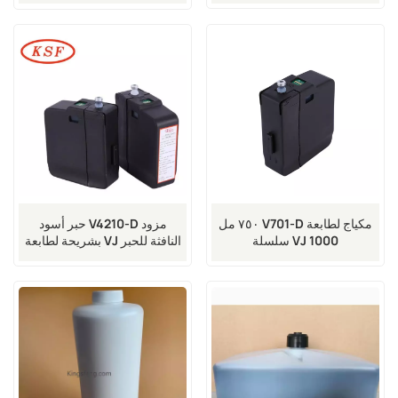
٧٥٠ مل V701-D مكياج لطابعة
حبر أسود V4210-D مزود
سلسلة VJ 1000
بشريحة لطابعة VJ النافثة للحبر