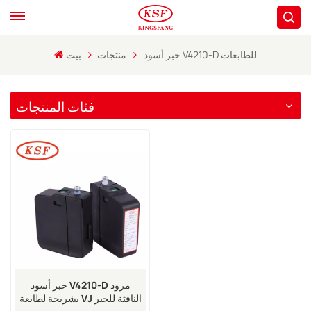
حبر أسود V4210-D للطابعات
منتجات
بيت
فئات المنتجات
حبر أسود V4210-D مزود
بشريحة لطابعة VJ النافثة للحبر