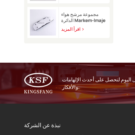
9450
مجموعة مرشح هواء
الدائرة Markem-Imaje
EB40209 للطابعة
اقرأ المزيد
النافثة للحبر 9232 9410
9450
اليوم لتحصل على أحدث الإلهامات
والأفكار.
نبذة عن الشركة