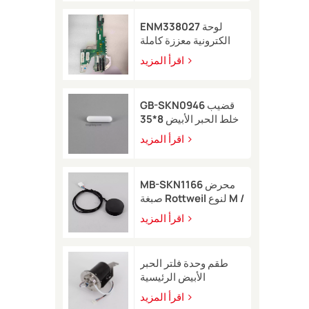
ENM338027 لوحة
الكترونية معززة كاملة
لطابعة Markem-Imaje
اقرأ المزيد
2200
GB-SKN0946 قضيب
خلط الحبر الأبيض 8*35
لطابعة Rottweil النافثة
اقرأ المزيد
للحبر
MB-SKN1166 محرض
صبغة Rottweil لنوع M /
R
اقرأ المزيد
طقم وحدة فلتر الحبر
الأبيض الرئيسية
EB49406 مع مستشعر
اقرأ المزيد
ضغط لطابعة Image