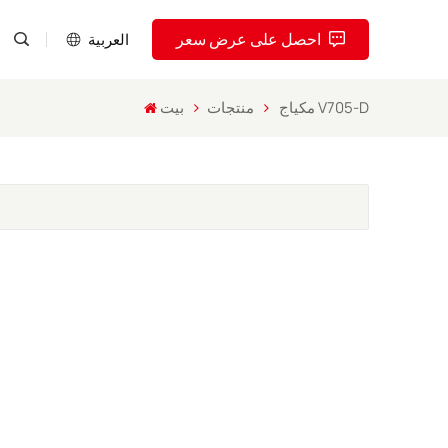
احصل على عرض سعر
العربية
مكياج V705-D
منتجات
بيت
English
Pусский
Español
Português
العربية
فارسی