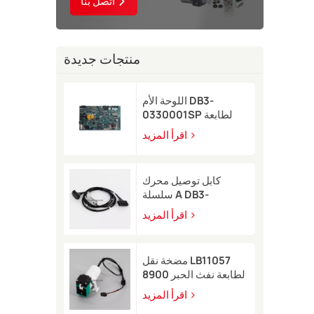
اتصل بنا
منتجات جديدة
اللوحة الأم DB3-
0330001SP لطابعة
Domino A-GP النافثة
اقرأ المزيد
للحبر
كابل توصيل محرك
سلسلة A DB3-
0320002SP لطابعة
اقرأ المزيد
Domino A-GP A120
النافثة للحبر
مضخة نقل LB11057
لطابعة نفث الحبر 8900
اقرأ المزيد