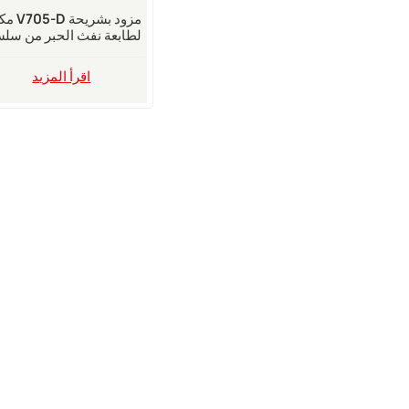
مكياج 705-D
لطابعة نفث الحبر من سلس
1000
اقرأ المزيد